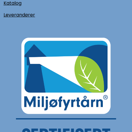
Katalog
L
everandører