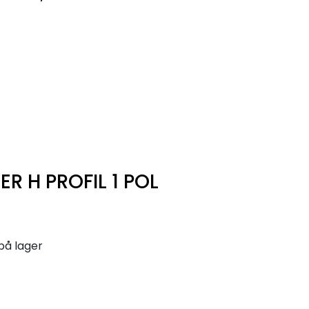
0
Infosenter
Favoritter
Logg inn
R H PROFIL 1 POL
på lager