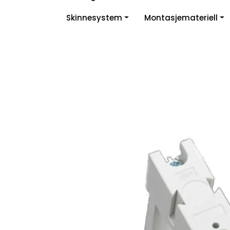
Skip to main content
Skinnesystem
Montasjemateriell