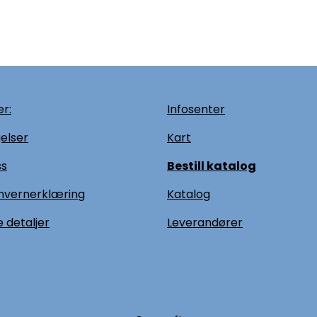
r:
Infosenter
elser
Kart
ss
Bestill katalog
nvernerklæring
Katalog
 detaljer
L
everandører