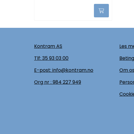
Kontram AS
Les me
Tlf:
35 93 03 00
Beting
E-post: info@kontram.no
Om o
Org nr :
984 227 949
Perso
Cookie