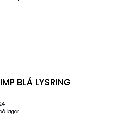
0
Infosenter
Favoritter
Logg inn
IMP BLÅ LYSRING
124
på lager