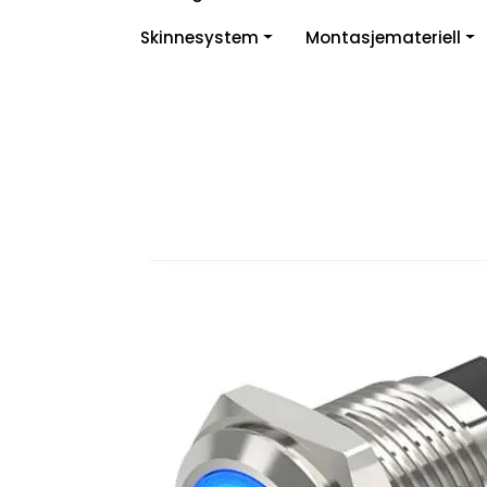
Skip to main content
Skinnesystem
Montasjemateriell