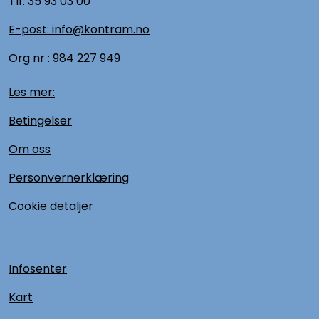
Tlf:
35 93 03 00
E-post: info@kontram.no
Org nr :
984 227 949
Les mer:
Betingelser
Om oss
Personvernerklæring
Cookie detaljer
Infosenter
Kart