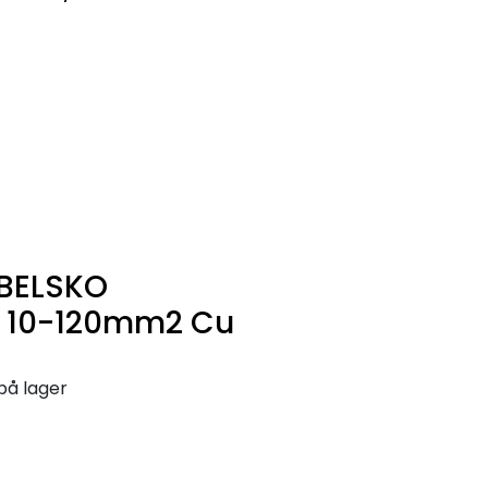
0
Infosenter
Favoritter
Logg inn
BELSKO
T 10-120mm2 Cu
på lager