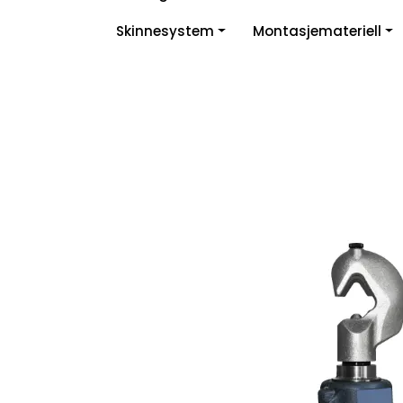
Skip to main content
Skinnesystem
Montasjemateriell