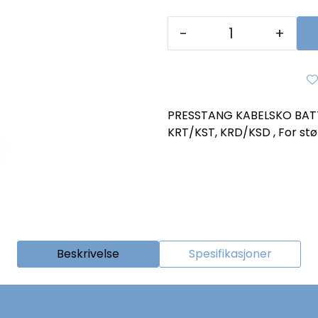
-
+
PRESSTANG KABELSKO BATT
KRT/KST, KRD/KSD , For st
Beskrivelse
Spesifikasjoner