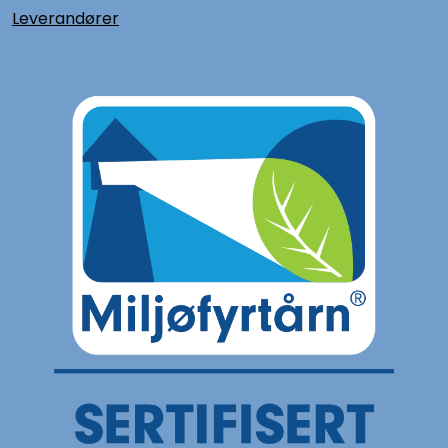
L
everandører