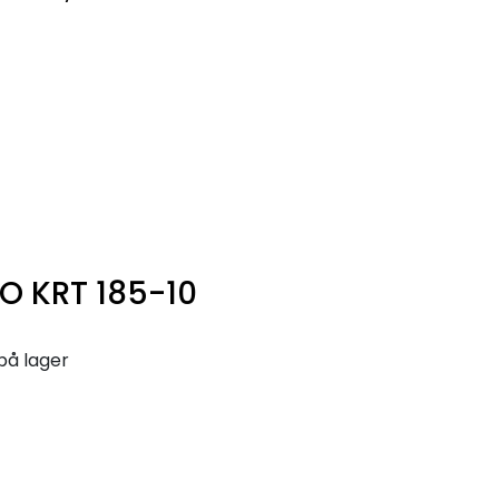
0
Infosenter
Favoritter
Logg inn
O KRT 185-10
på lager