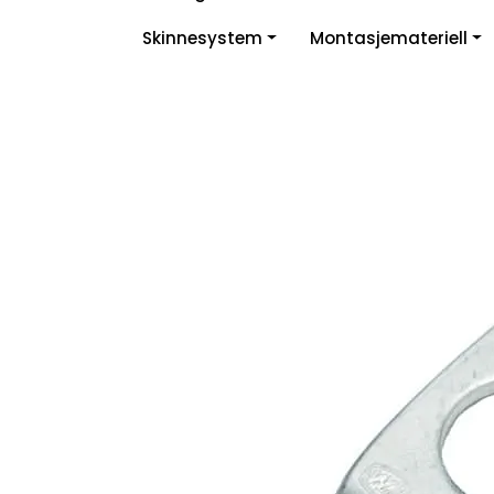
Skip to main content
Skinnesystem
Montasjemateriell