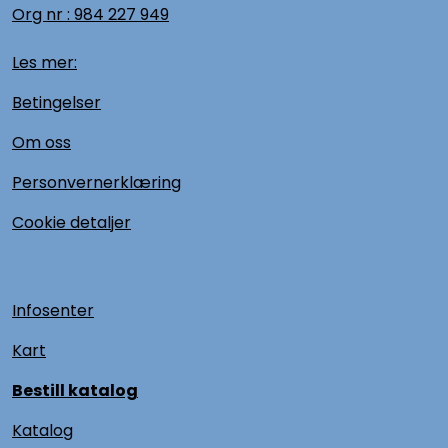
Org nr :
984 227 949
Les mer:
Betingelser
Om oss
Personvernerklæring
Cookie detaljer
Infosenter
Kart
Bestill katalog
Katalog