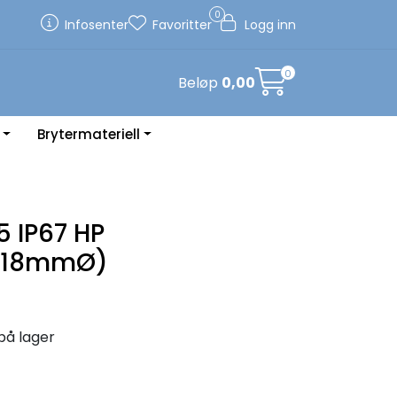
0
Infosenter
Favoritter
Logg inn
0
Beløp
0,00
Brytermateriell
 IP67 HP
-18mmØ)
på lager