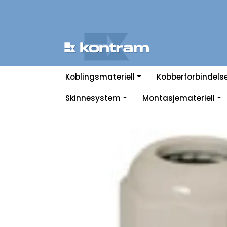
Skip to main content
Koblingsmateriell
Kobberforbindels
Skinnesystem
Montasjemateriell