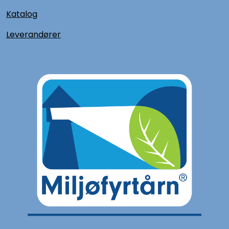
Katalog
L
everandører