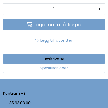
-
+
Logg inn for å kjøpe
Legg til favoritter
Beskrivelse
Spesifikasjoner
Kontram AS
Tlf:
35 93 03 00