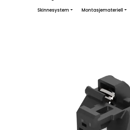
Skip to main content
Skinnesystem
Montasjemateriell