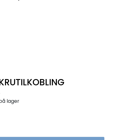
0
Infosenter
Favoritter
Logg inn
KRUTILKOBLING
0
på lager