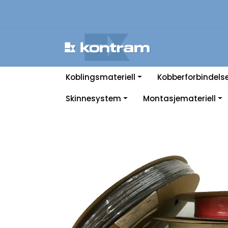
Skip to main content
Koblingsmateriell
Kobberforbindels
Skinnesystem
Montasjemateriell