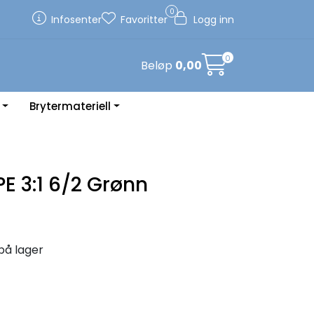
0
Infosenter
Favoritter
Logg inn
0
Beløp
0,00
Brytermateriell
 3:1 6/2 Grønn
på lager