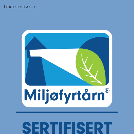
L
everandører