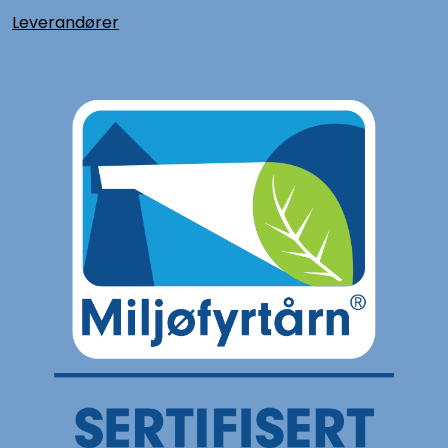
L
everandører