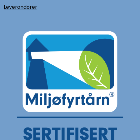
L
everandører