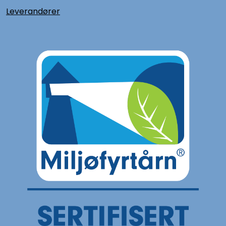
L
everandører