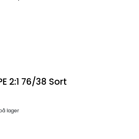
0
Infosenter
Favoritter
Logg inn
 2:1 76/38 Sort
på lager