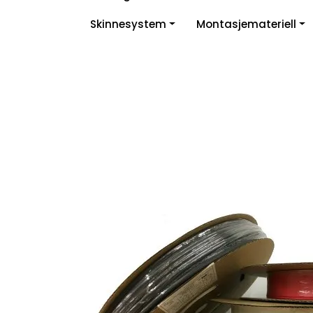
Skip to main content
Skinnesystem
Montasjemateriell