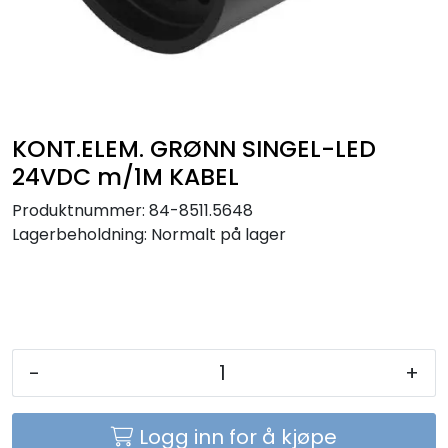
Sikringer
Leverandører
Nyheter
KONT.ELEM. GRØNN SINGEL-LED
24VDC m/1M KABEL
Produktnummer:
84-8511.5648
Lagerbeholdning:
Normalt på lager
-
+
Logg inn for å kjøpe