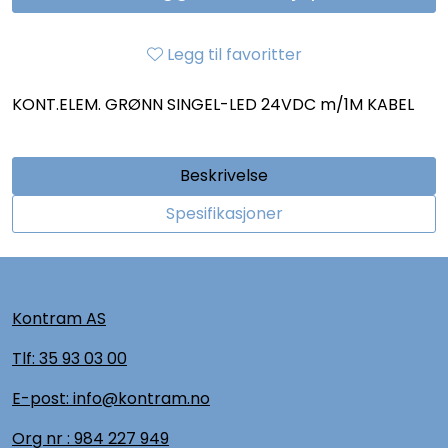
Legg til favoritter
KONT.ELEM. GRØNN SINGEL-LED 24VDC m/1M KABEL
Beskrivelse
Spesifikasjoner
Kontram AS
Tlf:
35 93 03 00
E-post: info@kontram.no
Org nr :
984 227 949