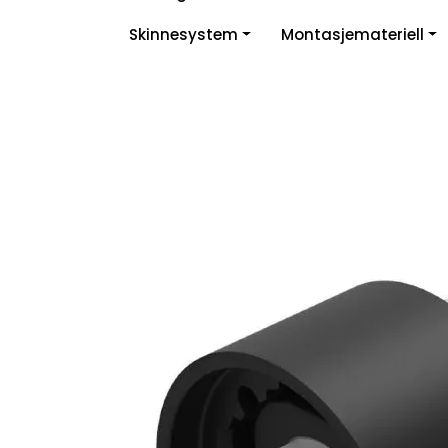
Skip to main content
Skinnesystem
Montasjemateriell