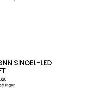
0
Infosenter
Favoritter
Logg inn
ØNN SINGEL-LED
FT
5620
på lager