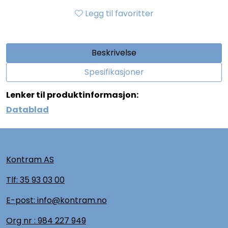
Legg til favoritter
Beskrivelse
Spesifikasjoner
Lenker til produktinformasjon:
Datablad
Kontram AS
Tlf:
35 93 03 00
E-post: info@kontram.no
Org nr :
984 227 949