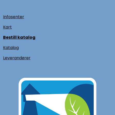
Infosenter
Kart
Bestill katalog
Katalog
L
everandører