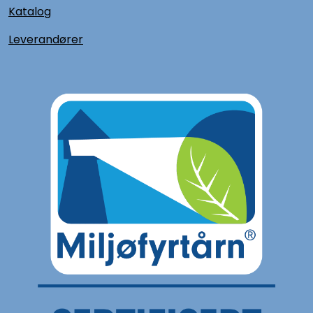
Katalog
L
everandører