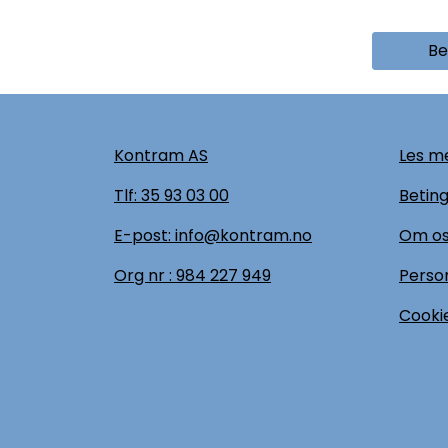
Be
Kontram AS
Les me
Tlf:
35 93 03 00
Beting
E-post: info@kontram.no
Om o
Org nr :
984 227 949
Perso
Cookie