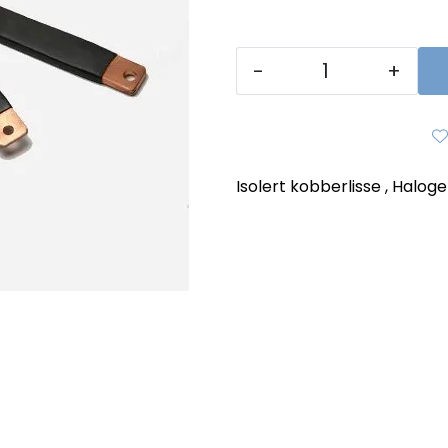
-
+
Isolert kobberlisse , Halog