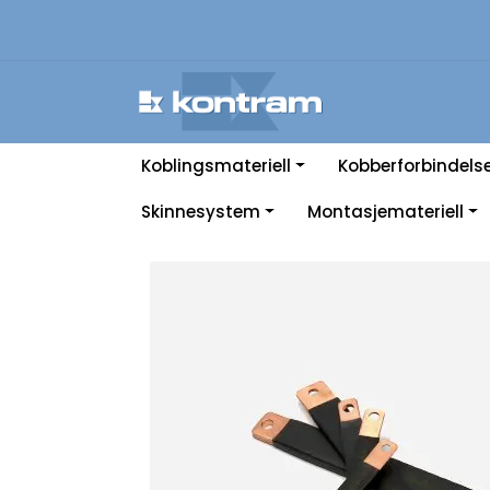
Skip to main content
Koblingsmateriell
Kobberforbindels
Skinnesystem
Montasjemateriell