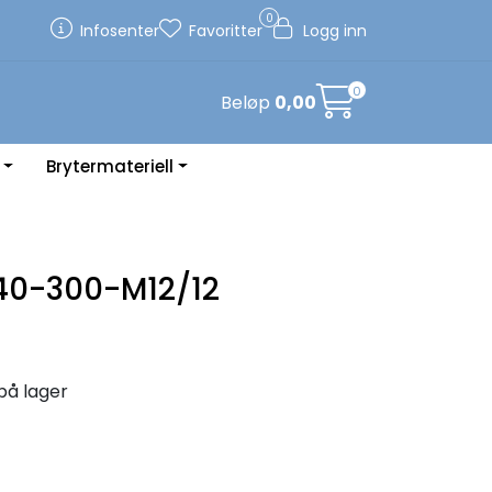
0
Infosenter
Favoritter
Logg inn
0
Beløp
0,00
Brytermateriell
40-300-M12/12
på lager