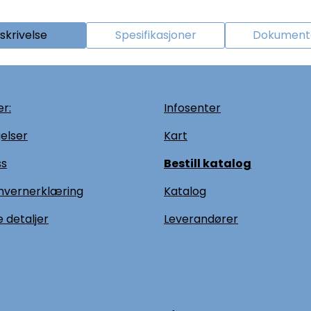
skrivelse
Spesifikasjoner
Dokumenta
r:
Infosenter
elser
Kart
ss
Bestill katalog
nvernerklæring
Katalog
 detaljer
L
everandører