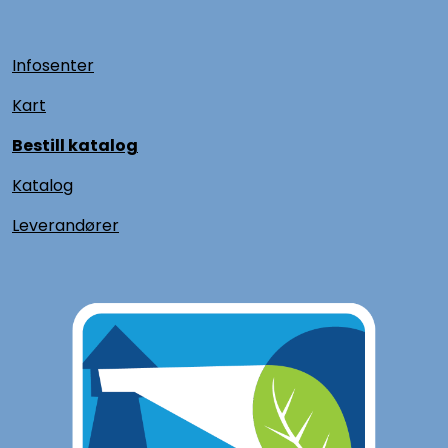
Infosenter
Kart
Bestill katalog
Katalog
L
everandører