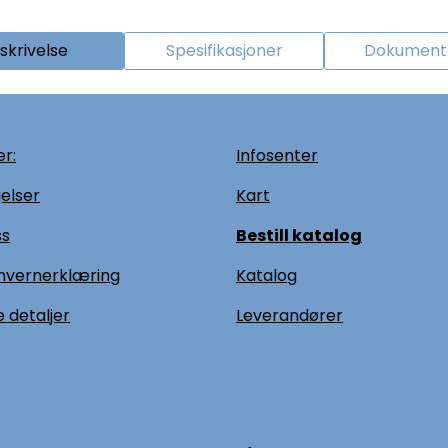
skrivelse
Spesifikasjoner
Dokumenta
r:
Infosenter
elser
Kart
ss
Bestill katalog
nvernerklæring
Katalog
 detaljer
L
everandører