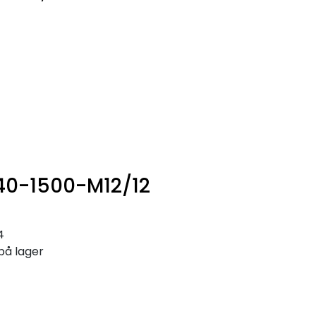
0
Infosenter
Favoritter
Logg inn
40-1500-M12/12
4
på lager