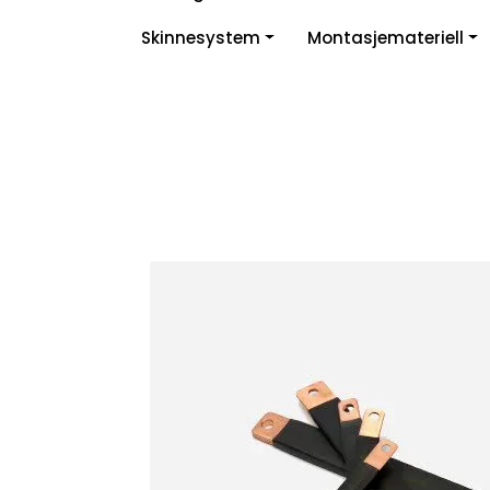
Skip to main content
Skinnesystem
Montasjemateriell