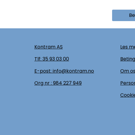
Be
Kontram AS
Les me
Tlf:
35 93 03 00
Beting
E-post: info@kontram.no
Om o
Org nr :
984 227 949
Perso
Cookie