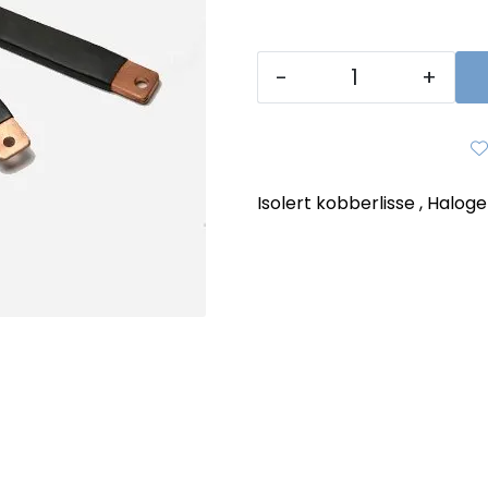
-
+
Isolert kobberlisse , Halog