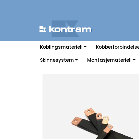
Skip to main content
Koblingsmateriell
Kobberforbindels
Skinnesystem
Montasjemateriell