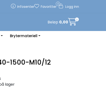
0
Infosenter
Favoritter
Logg inn
0
Beløp
0,00
Brytermateriell
40-1500-M10/12
4
på lager