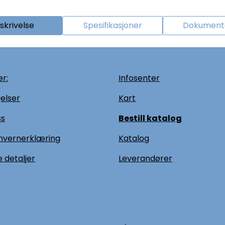
skrivelse
Spesifikasjoner
Dokumenta
r:
Infosenter
elser
Kart
ss
Bestill katalog
nvernerklæring
Katalog
 detaljer
L
everandører