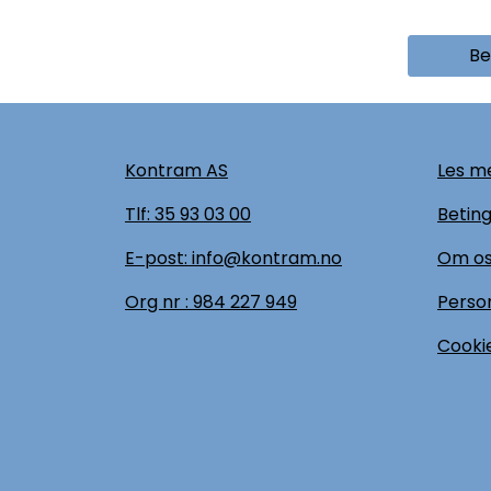
Be
Kontram AS
Les me
Tlf:
35 93 03 00
Beting
E-post: info@kontram.no
Om o
Org nr :
984 227 949
Perso
Cookie