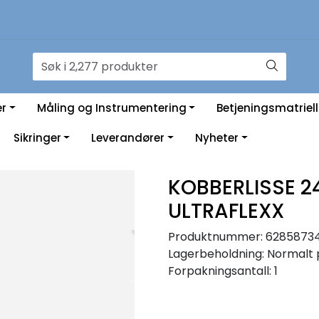
er
Måling og Instrumentering
Betjeningsmatriell
Sikringer
Leverandører
Nyheter
KOBBERLISSE 2
ULTRAFLEXX
Produktnummer:
6285873
Lagerbeholdning:
Normalt 
Forpakningsantall: 1