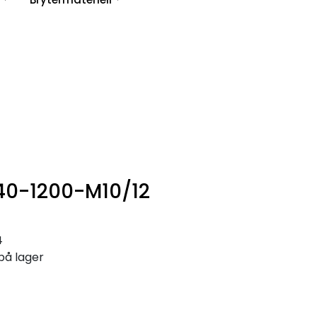
0
Infosenter
Favoritter
Logg inn
40-1200-M10/12
4
på lager