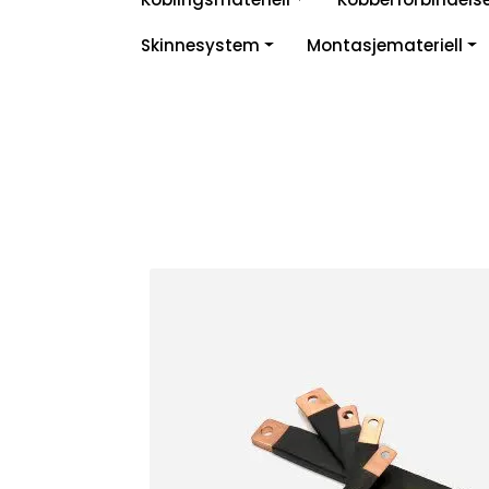
Skip to main content
Skinnesystem
Montasjemateriell