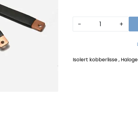
-
+
Isolert kobberlisse , Halog