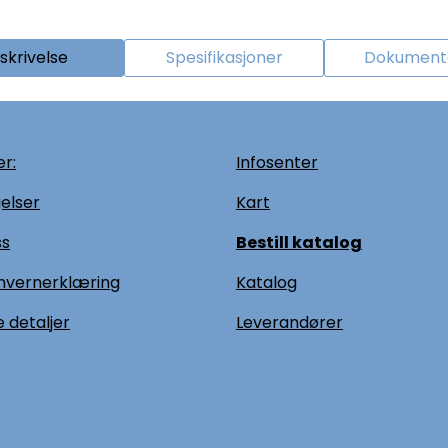
skrivelse
Spesifikasjoner
Dokumenta
r:
Infosenter
elser
Kart
ss
Bestill katalog
nvernerklæring
Katalog
 detaljer
L
everandører