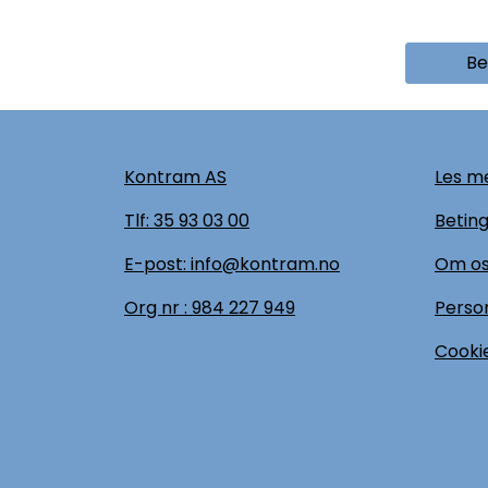
Be
Kontram AS
Les me
Tlf:
35 93 03 00
Beting
E-post: info@kontram.no
Om o
Org nr :
984 227 949
Perso
Cookie