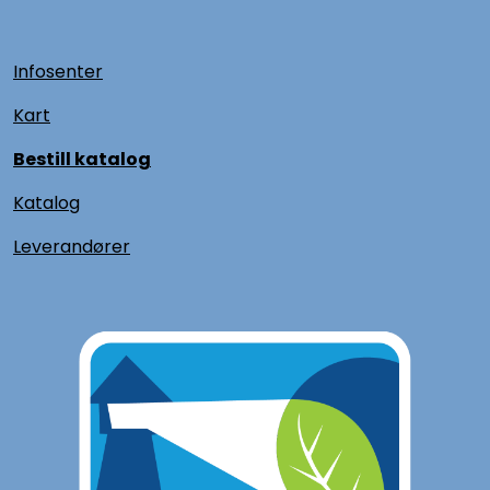
Infosenter
Kart
Bestill katalog
Katalog
L
everandører