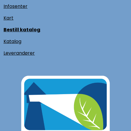
Infosenter
Kart
Bestill katalog
Katalog
L
everandører