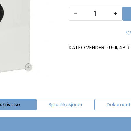
-
+
KATKO VENDER I-0-II, 4P 1
skrivelse
Spesifikasjoner
Dokumenta