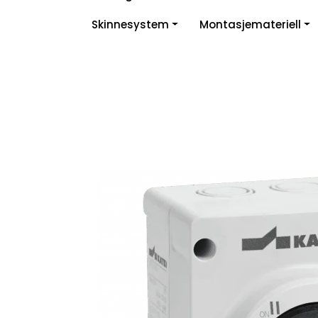
Skip to main content
Skinnesystem
Montasjemateriell