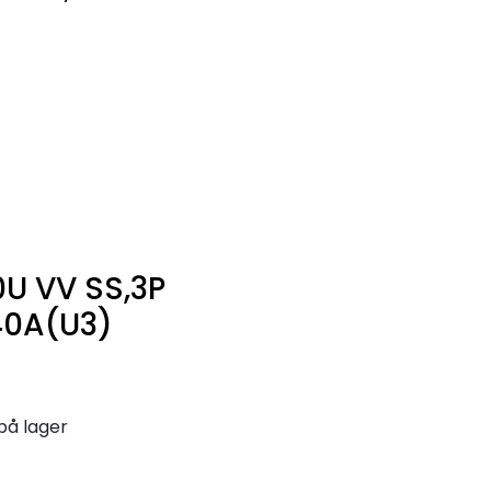
0
Infosenter
Favoritter
Logg inn
U VV SS,3P
 40A(U3)
på lager