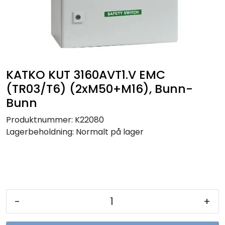
Sikringer
Leverandører
Nyheter
KATKO KUT 3160AVT1.V EMC
(TR03/T6) (2xM50+M16), Bunn-
Bunn
Produktnummer:
K22080
Lagerbeholdning:
Normalt på lager
-
+