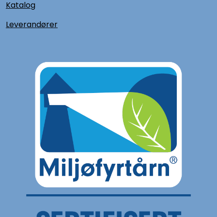
Katalog
L
everandører