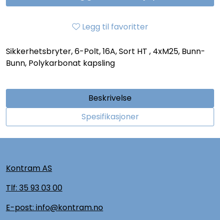
Legg til favoritter
Sikkerhetsbryter, 6-Polt, 16A, Sort HT , 4xM25, Bunn-
Bunn, Polykarbonat kapsling
Beskrivelse
Spesifikasjoner
Kontram AS
Tlf:
35 93 03 00
E-post: info@kontram.no