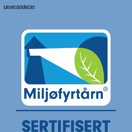
L
everandører