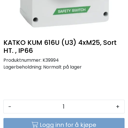
Sikringer
Leverandører
Nyheter
KATKO KUM 616U (U3) 4xM25, Sort
HT. , IP66
Produktnummer:
K39994
Lagerbeholdning:
Normalt på lager
-
+
Logg inn for å kjøpe