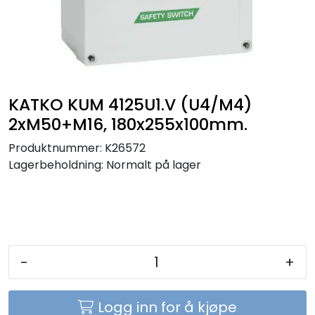
Sikringer
Leverandører
Nyheter
KATKO KUM 4125U1.V (U4/M4)
2xM50+M16, 180x255x100mm.
Produktnummer:
K26572
Lagerbeholdning:
Normalt på lager
-
+
Logg inn for å kjøpe