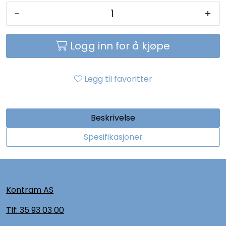
-
+
Logg inn for å kjøpe
Legg til favoritter
Beskrivelse
Spesifikasjoner
Kontram AS
Tlf:
35 93 03 00