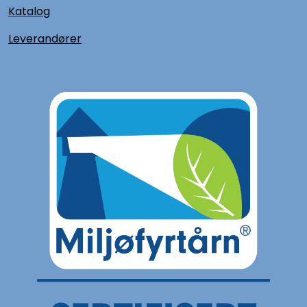
Katalog
L
everandører