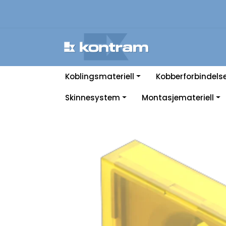
Skip to main content
Koblingsmateriell
Kobberforbindels
Skinnesystem
Montasjemateriell