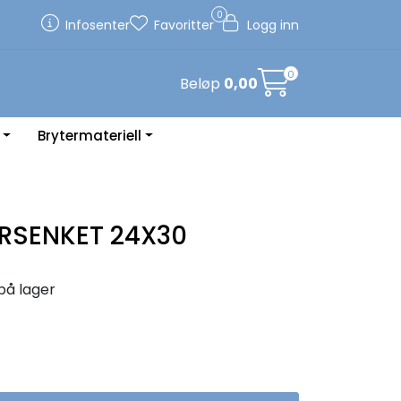
0
Infosenter
Favoritter
Logg inn
0
Beløp
0,00
Brytermateriell
RSENKET 24X30
på lager