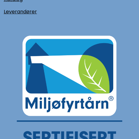
L
everandører