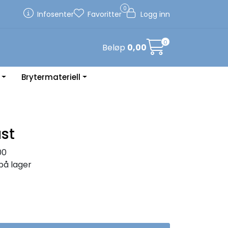
0
Infosenter
Favoritter
Logg inn
0
Beløp
0,00
Brytermateriell
st
00
på lager