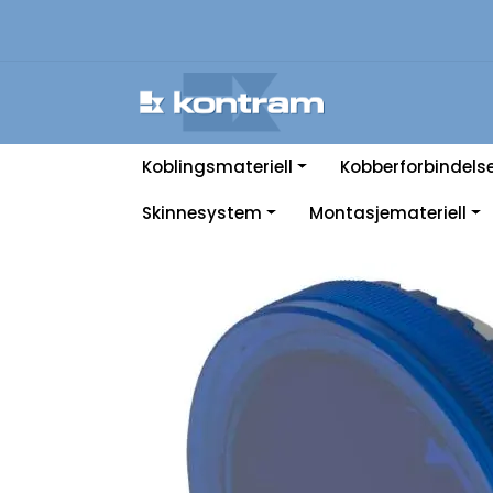
Skip to main content
Koblingsmateriell
Kobberforbindels
Skinnesystem
Montasjemateriell