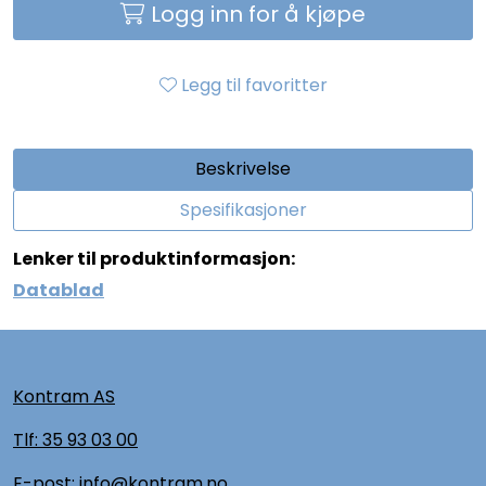
Logg inn for å kjøpe
Legg til favoritter
Beskrivelse
Spesifikasjoner
Lenker til produktinformasjon:
Datablad
Kontram AS
Tlf:
35 93 03 00
E-post: info@kontram.no