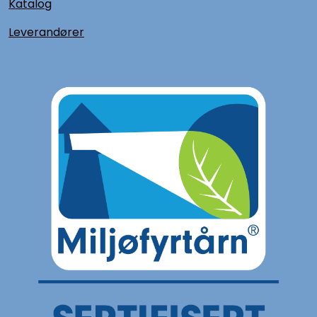
Katalog
L
everandører