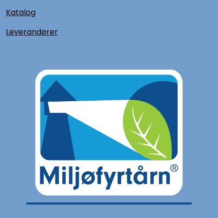
Katalog
L
everandører