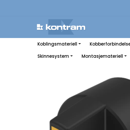
Skip to main content
Koblingsmateriell
Kobberforbindels
Skinnesystem
Montasjemateriell