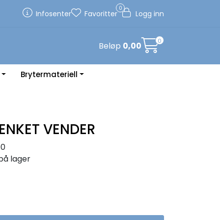
0
Infosenter
Favoritter
Logg inn
0
Beløp
0,00
Brytermateriell
ENKET VENDER
40
på lager