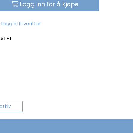
Logg inn for å kjøpe
Legg til favoritter
TSTFT
rkiv