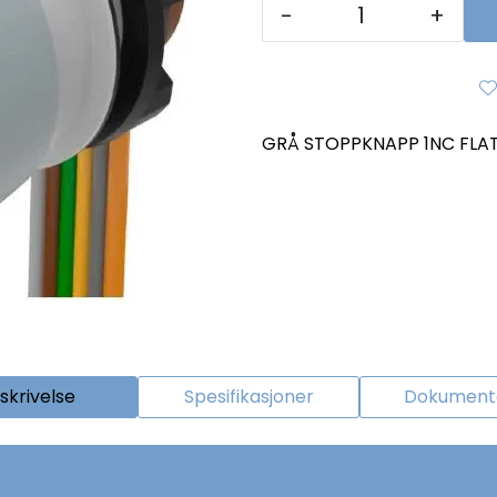
-
+
GRÅ STOPPKNAPP 1NC FLA
skrivelse
Spesifikasjoner
Dokumenta