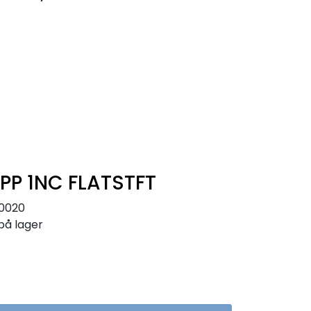
0
Infosenter
Favoritter
Logg inn
P 1NC FLATSTFT
0020
på lager