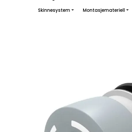
Skip to main content
Skinnesystem
Montasjemateriell