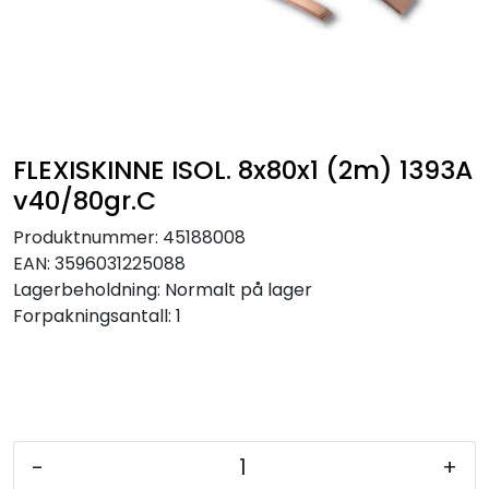
Sikringer
Leverandører
Nyheter
FLEXISKINNE ISOL. 8x80x1 (2m) 1393A
v40/80gr.C
Produktnummer:
45188008
EAN:
3596031225088
Lagerbeholdning:
Normalt på lager
Forpakningsantall: 1
-
+