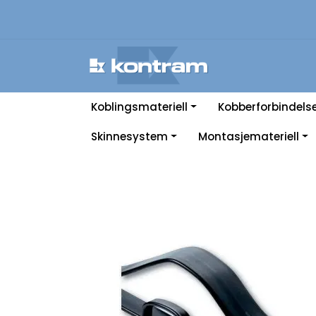
Skip to main content
Koblingsmateriell
Kobberforbindels
Skinnesystem
Montasjemateriell