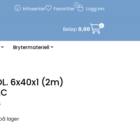
0
Infosenter
Favoritter
Logg inn
0
Beløp
0,00
Brytermateriell
OL. 6x40x1 (2m)
.C
6
på lager