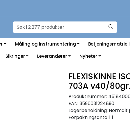
er
Måling og Instrumentering
Betjeningsmatriell
Sikringer
Leverandører
Nyheter
FLEXISKINNE IS
703A v40/80gr
Produktnummer:
4518400
EAN:
3596031224890
Lagerbeholdning:
Normalt 
Forpakningsantall: 1