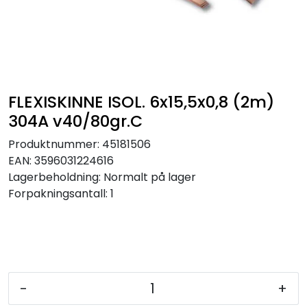
Sikringer
Leverandører
Nyheter
FLEXISKINNE ISOL. 6x15,5x0,8 (2m)
304A v40/80gr.C
Produktnummer:
45181506
EAN:
3596031224616
Lagerbeholdning:
Normalt på lager
Forpakningsantall: 1
-
+