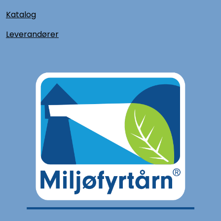
Katalog
L
everandører