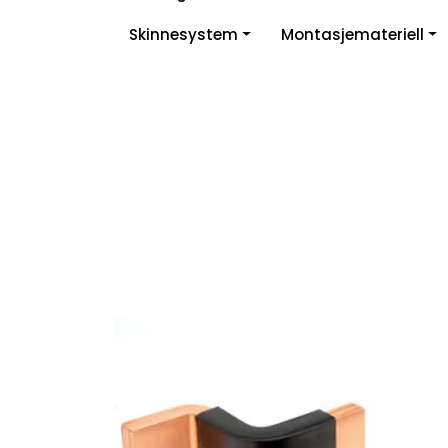
Skip to main content
Skinnesystem
Montasjemateriell