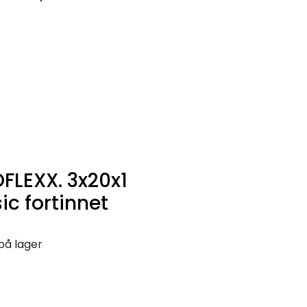
0
Infosenter
Favoritter
Logg inn
OFLEXX. 3x20x1
ic fortinnet
på lager