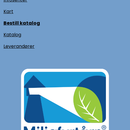
Kart
Bestill katalog
Katalog
L
everandører