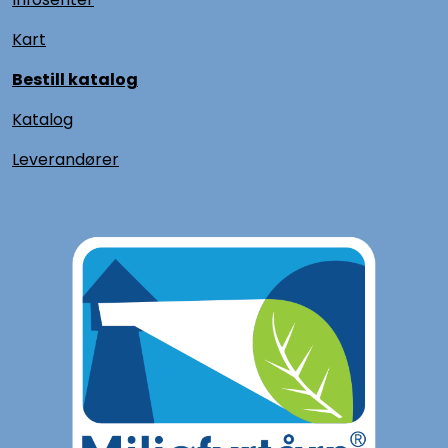
Kart
Bestill katalog
Katalog
L
everandører