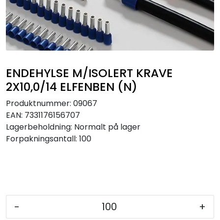
Sikringer
Leverandører
Nyheter
ENDEHYLSE M/ISOLERT KRAVE
2X10,0/14 ELFENBEN (N)
Produktnummer:
09067
EAN:
7331176156707
Lagerbeholdning:
Normalt på lager
Forpakningsantall: 100
-
+