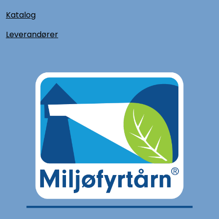
Katalog
L
everandører