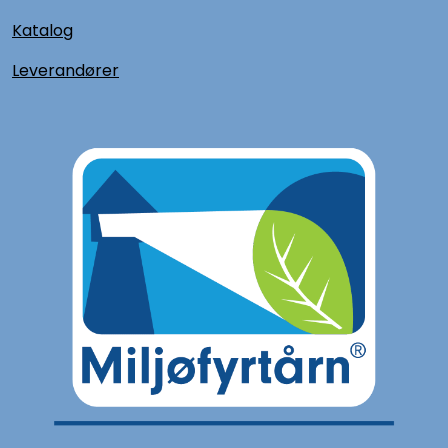
Katalog
L
everandører